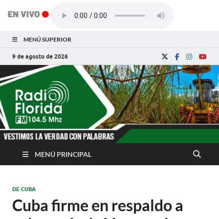
MENÚ SUPERIOR
9 de agosto de 2026
Radio Florida de
Noticias y Actualidades de Florida, Camagüey,
Cuba
Cuba
MENÚ PRINCIPAL
DE CUBA
Cuba firme en respaldo a