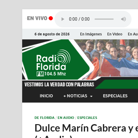
6 de agosto de 2026
En Imágenes
En Video
En Au
Radio Flor
Noticias y Actualidades de Flor
INICIO
+ NOTICIAS
ESPECIALES
DE FLORIDA
/
EN AUDIO
/
ESPECIALES
Dulce Marín Cabrera y e