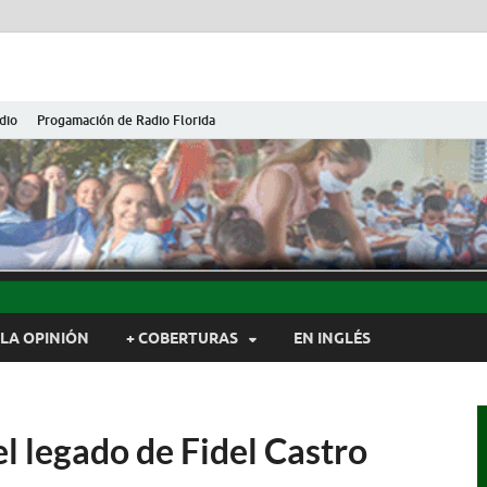
dio
Progamación de Radio Florida
ida de Cuba
ida, Camagüey, Cuba
LA OPINIÓN
+ COBERTURAS
EN INGLÉS
l legado de Fidel Castro