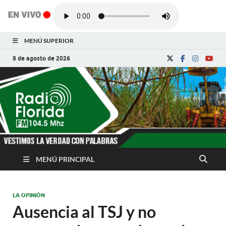
MENÚ SUPERIOR
8 de agosto de 2026
Radio Florida de
Noticias y Actualidades de Florida, Camagüey,
Cuba
Cuba
MENÚ PRINCIPAL
LA OPINIÓN
Ausencia al TSJ y no