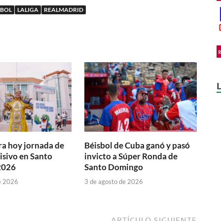
TBOL
LALIGA
REALMADRID
a hoy jornada de
Béisbol de Cuba ganó y pasó
isivo en Santo
invicto a Súper Ronda de
2026
Santo Domingo
e 2026
3 de agosto de 2026
ARTÍCULO SIGUIENTE