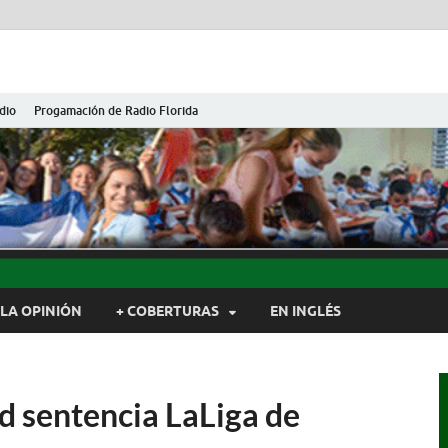
dio
Progamación de Radio Florida
ida de Cuba
ida, Camagüey, Cuba
LA OPINIÓN
+ COBERTURAS
EN INGLÉS
d sentencia LaLiga de