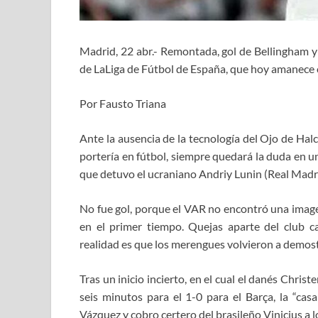
Madrid, 22 abr.- Remontada, gol de Bellingham y 
de LaLiga de Fútbol de España, que hoy amanece c
Por Fausto Triana
Ante la ausencia de la tecnología del Ojo de Halc
portería en fútbol, siempre quedará la duda en u
que detuvo el ucraniano Andriy Lunin (Real Madri
No fue gol, porque el VAR no encontró una imagen
en el primer tiempo. Quejas aparte del club ca
realidad es que los merengues volvieron a demost
Tras un inicio incierto, en el cual el danés Chri
seis minutos para el 1-0 para el Barça, la “ca
Vázquez y cobro certero del brasileño Vinicius a l