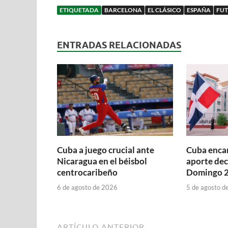
ETIQUETADA
BARCELONA
EL CLÁSICO
ESPAÑA
FU
ENTRADAS RELACIONADAS
Cuba a juego crucial ante
Cuba encar
Nicaragua en el béisbol
aporte dec
centrocaribeño
Domingo 
6 de agosto de 2026
5 de agosto d
ARTÍCULO ANTERIOR