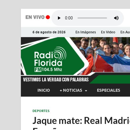
6 de agosto de 2026
En Imágenes
En Video
En Au
Radio Flor
Noticias y Actualidades de Flor
INICIO
+ NOTICIAS
ESPECIALES
DEPORTES
Jaque mate: Real Madri