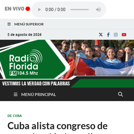
MENÚ SUPERIOR
5 de agosto de 2026
Radio Florida de
Noticias y Actualidades de Florida, Camagüey,
Cuba
Cuba
MENÚ PRINCIPAL
DE CUBA
Cuba alista congreso de