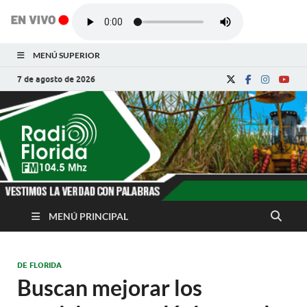
MENÚ SUPERIOR
7 de agosto de 2026
Radio Florida de
Noticias y Actualidades de Florida, Camagüey,
Cuba
Cuba
MENÚ PRINCIPAL
DE FLORIDA
Buscan mejorar los