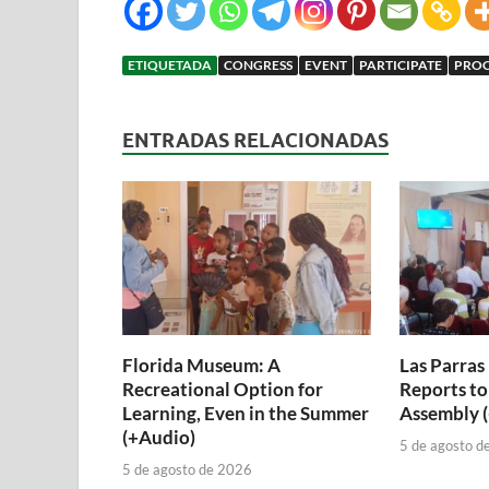
ETIQUETADA
CONGRESS
EVENT
PARTICIPATE
PROC
ENTRADAS RELACIONADAS
Florida Museum: A
Las Parras
Recreational Option for
Reports to
Learning, Even in the Summer
Assembly 
(+Audio)
5 de agosto d
5 de agosto de 2026