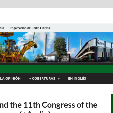
dio
Progamación de Radio Florida
ida de Cuba
ida, Camagüey, Cuba
LA OPINIÓN
+ COBERTURAS
EN INGLÉS
end the 11th Congress of the