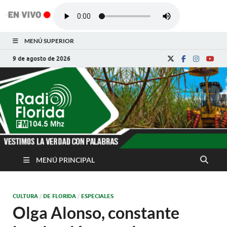
MENÚ SUPERIOR
9 de agosto de 2026
Radio Florida de
Noticias y Actualidades de Florida, Camagüey,
Cuba
Cuba
MENÚ PRINCIPAL
CULTURA
/
DE FLORIDA
/
ESPECIALES
Olga Alonso, constante