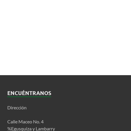
ENCUÉNTRANOS
Dirección
Calle Maceo No. 4
%Egusquiza y Lambarry