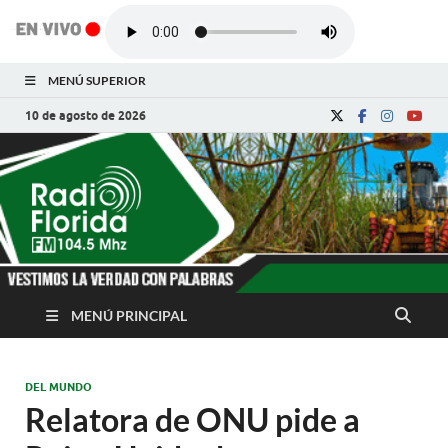
MENÚ SUPERIOR
10 de agosto de 2026
Radio Florida de
Noticias y Actualidades de Florida, Camagüey,
Cuba
Cuba
MENÚ PRINCIPAL
DEL MUNDO
Relatora de ONU pide a