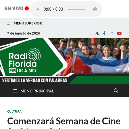
MENÚ SUPERIOR
7 de agosto de 2026
Radio Florida de
Noticias y Actualidades de Florida, Camagüey,
Cuba
Cuba
MENÚ PRINCIPAL
CULTURA
Comenzará Semana de Cine