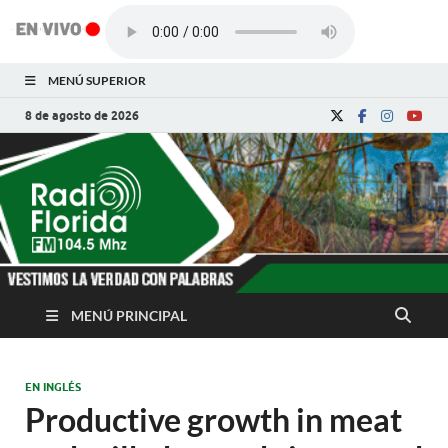
MENÚ SUPERIOR
8 de agosto de 2026
Radio Florida de
Noticias y Actualidades de Florida, Camagüey,
Cuba
Cuba
MENÚ PRINCIPAL
EN INGLÉS
Productive growth in meat