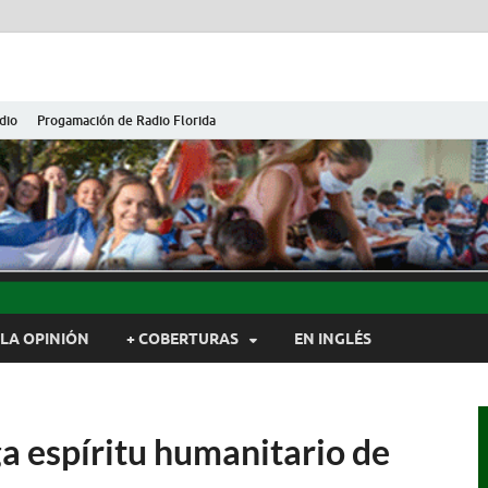
dio
Progamación de Radio Florida
ida de Cuba
ida, Camagüey, Cuba
LA OPINIÓN
+ COBERTURAS
EN INGLÉS
a espíritu humanitario de