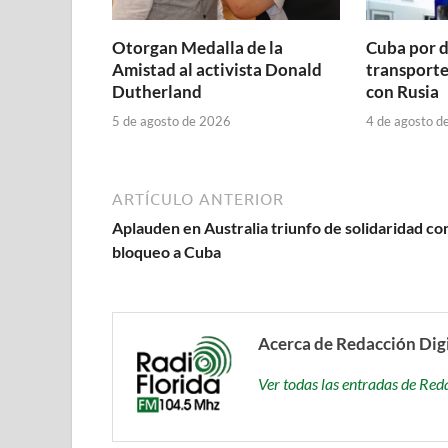
Otorgan Medalla de la
Cuba por d
Amistad al activista Donald
transporte
Dutherland
con Rusia
5 de agosto de 2026
4 de agosto d
ARTÍCULO ANTERIOR
Aplauden en Australia triunfo de solidaridad co
bloqueo a Cuba
Acerca de Redacción Dig
Ver todas las entradas de Red