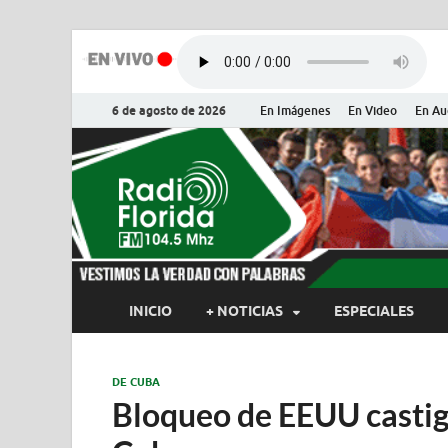
6 de agosto de 2026
En Imágenes
En Video
En Au
Radio Flor
Noticias y Actualidades de Flor
INICIO
+ NOTICIAS
ESPECIALES
DE CUBA
Bloqueo de EEUU castig