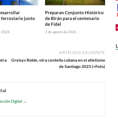
esarrollar
Preparan Conjunto Histórico
 ferroviario junto
de Birán para el centenario
de Fidel
e 2026
3 de agosto de 2026
ARTÍCULO SIGUIENTE
ntra
Greisys Roble, otra centella cubana en el atletismo
de Santiago 2023 (+Foto)
ital
acción Digital →