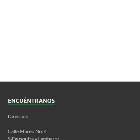
ENCUÉNTRANOS
Dirección
Calle Maceo No. 4
%Egusquiza y Lambarry