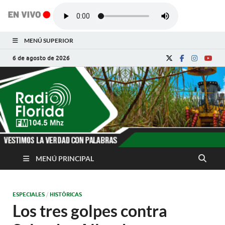
MENÚ SUPERIOR
6 de agosto de 2026
Radio Florida de
Noticias y Actualidades de Florida, Camagüey,
Cuba
Cuba
MENÚ PRINCIPAL
ESPECIALES
/
HISTÓRICAS
Los tres golpes contra