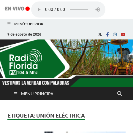
MENÚ SUPERIOR
9 de agosto de 2026
Radio Florida de
Noticias y Actualidades de Florida, Camagüey,
Cuba
Cuba
MENÚ PRINCIPAL
ETIQUETA:
UNIÓN ELÉCTRICA