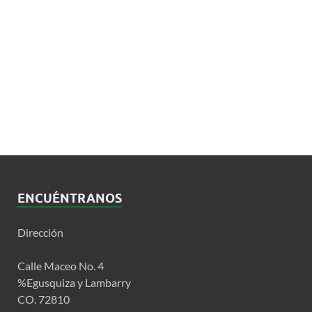
ENCUÉNTRANOS
Dirección
Calle Maceo No. 4
%Egusquiza y Lambarry
CO. 72810