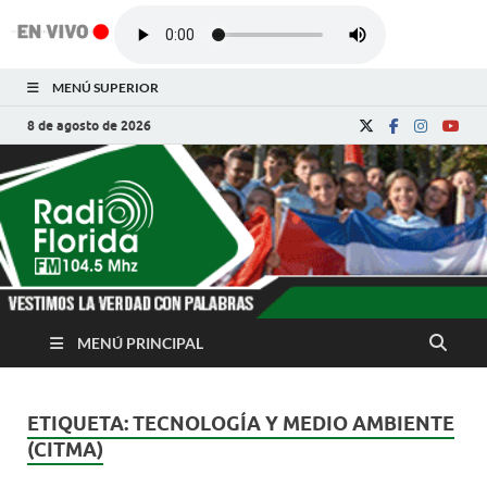
MENÚ SUPERIOR
8 de agosto de 2026
Radio Florida de
Noticias y Actualidades de Florida, Camagüey,
Cuba
Cuba
MENÚ PRINCIPAL
ETIQUETA:
TECNOLOGÍA Y MEDIO AMBIENTE
(CITMA)