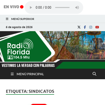
MENÚ SUPERIOR
6 de agosto de 2026
Radio Florida de
Noticias y Actualidades de Florida, Camagüey,
Cuba
Cuba
MENÚ PRINCIPAL
ETIQUETA:
SINDICATOS