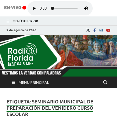
MENÚ SUPERIOR
7 de agosto de 2026
Radio Florida de
Noticias y Actualidades de Florida, Camagüey,
Cuba
Cuba
MENÚ PRINCIPAL
ETIQUETA:
SEMINARIO MUNICIPAL DE
PREPARACIÓN DEL VENIDERO CURSO
ESCOLAR