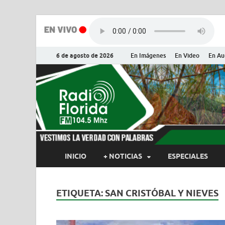
6 de agosto de 2026
En Imágenes
En Video
En Au
Radio Flor
Noticias y Actualidades de Flor
INICIO
+ NOTICIAS
ESPECIALES
ETIQUETA:
SAN CRISTÓBAL Y NIEVES