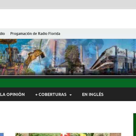
dio
Progamación de Radio Florida
ida de Cuba
ida, Camagüey, Cuba
LA OPINIÓN
+ COBERTURAS
EN INGLÉS