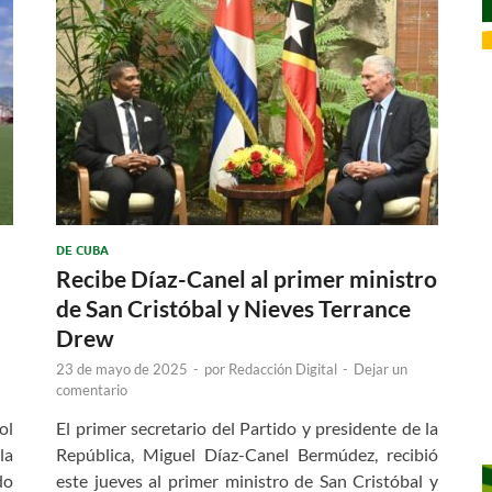
DE CUBA
Recibe Díaz-Canel al primer ministro
de San Cristóbal y Nieves Terrance
Drew
23 de mayo de 2025
-
por
Redacción Digital
-
Dejar un
comentario
ol
El primer secretario del Partido y presidente de la
la
República, Miguel Díaz-Canel Bermúdez, recibió
do
este jueves al primer ministro de San Cristóbal y