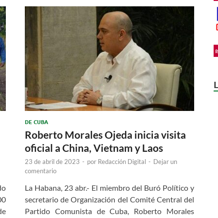
DE CUBA
Roberto Morales Ojeda inicia visita
oficial a China, Vietnam y Laos
23 de abril de 2023
-
por
Redacción Digital
-
Dejar un
comentario
do
La Habana, 23 abr.- El miembro del Buró Político y
00
secretario de Organización del Comité Central del
de
Partido Comunista de Cuba, Roberto Morales