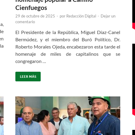
Cienfuegos
29 de octubre de 2025
-
por
Redacción Digital
-
Dejar un
comentario
a,
de
El Presidente de la República, Miguel Díaz-Canel
en
Bermúdez, y el miembro del Buró Político, Dr.
la
Roberto Morales Ojeda, encabezaron esta tarde el
homenaje de miles de capitalinos que se
congregaron …
LEER MÁS