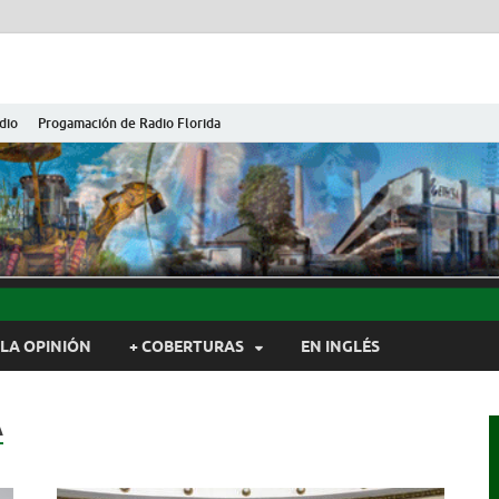
dio
Progamación de Radio Florida
ida de Cuba
ida, Camagüey, Cuba
LA OPINIÓN
+ COBERTURAS
EN INGLÉS
A