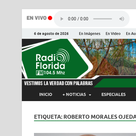
6 de agosto de 2026
En Imágenes
En Video
En Au
Radio Flor
Noticias y Actualidades de Flor
INICIO
+ NOTICIAS
ESPECIALES
ETIQUETA:
ROBERTO MORALES OJED