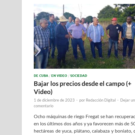
DE CUBA
/
EN VIDEO
/
SOCIEDAD
Bajar los precios desde el campo (+
Video)
1 de diciembre de 2023
-
por
Redacción Digital
-
Dejar un
comentario
Ocho máquinas de riego Fregat se han recupera
en los últimos dos años y ya favorecen más de 5
hectáreas de yuca, plátano, calabaza y boniato, 