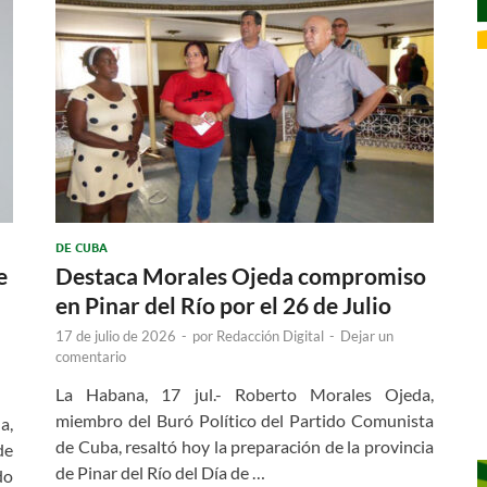
DE CUBA
e
Destaca Morales Ojeda compromiso
en Pinar del Río por el 26 de Julio
17 de julio de 2026
-
por
Redacción Digital
-
Dejar un
comentario
La Habana, 17 jul.- Roberto Morales Ojeda,
miembro del Buró Político del Partido Comunista
a,
de Cuba, resaltó hoy la preparación de la provincia
de
de Pinar del Río del Día de …
do