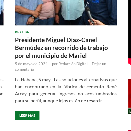
DE CUBA
Presidente Miguel Díaz-Canel
Bermúdez en recorrido de trabajo
por el municipio de Mariel
5 de mayo de 2024
-
por
Redacción Digital
-
Dejar un
comentario
as
La Habana, 5 may.- Las soluciones alternativas que
o-
han encontrado en la fábrica de cemento René
ón
Arcay para generar ingresos no acostumbrados
para su perfil, aunque lejos están de resarcir …
LEER MÁS