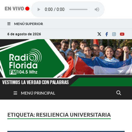
MENÚ SUPERIOR
6 de agosto de 2026
Radio Florida de
Noticias y Actualidades de Florida, Camagüey,
Cuba
Cuba
MENÚ PRINCIPAL
ETIQUETA:
RESILIENCIA UNIVERSITARIA