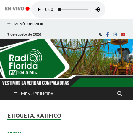
MENÚ SUPERIOR
7 de agosto de 2026
Radio Florida de
Noticias y Actualidades de Florida, Camagüey,
Cuba
Cuba
MENÚ PRINCIPAL
ETIQUETA:
RATIFICÓ