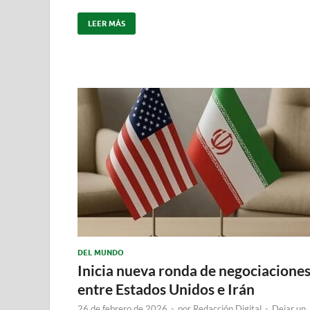
LEER MÁS
DEL MUNDO
Inicia nueva ronda de negociacione
entre Estados Unidos e Irán
26 de febrero de 2026
-
por
Redacción Digital
-
Dejar un