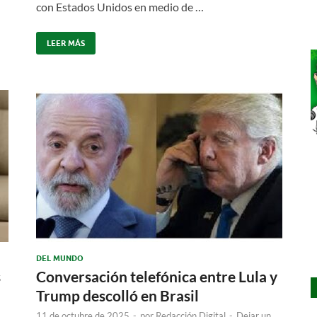
con Estados Unidos en medio de …
LEER MÁS
DEL MUNDO
s
Conversación telefónica entre Lula y
Trump descolló en Brasil
11 de octubre de 2025
-
por
Redacción Digital
-
Dejar un