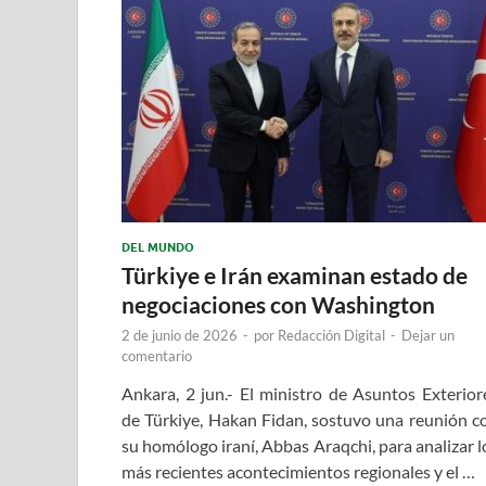
DEL MUNDO
Türkiye e Irán examinan estado de
negociaciones con Washington
2 de junio de 2026
-
por
Redacción Digital
-
Dejar un
comentario
Ankara, 2 jun.- El ministro de Asuntos Exterior
de Türkiye, Hakan Fidan, sostuvo una reunión c
su homólogo iraní, Abbas Araqchi, para analizar l
más recientes acontecimientos regionales y el …