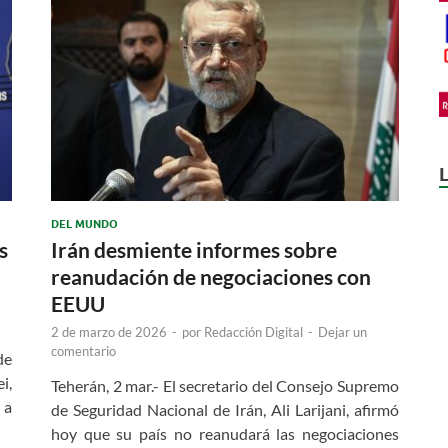
DEL MUNDO
s
Irán desmiente informes sobre
reanudación de negociaciones con
EEUU
2 de marzo de 2026
-
por
Redacción Digital
-
Dejar un
comentario
de
i,
Teherán, 2 mar.- El secretario del Consejo Supremo
 a
de Seguridad Nacional de Irán, Ali Larijani, afirmó
hoy que su país no reanudará las negociaciones