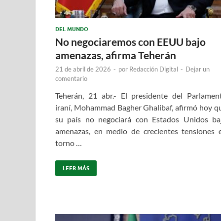
DEL MUNDO
No negociaremos con EEUU bajo
amenazas, afirma Teherán
21 de abril de 2026
-
por
Redacción Digital
-
Dejar un
comentario
Teherán, 21 abr.- El presidente del Parlamen
iraní, Mohammad Bagher Ghalibaf, afirmó hoy q
su país no negociará con Estados Unidos ba
amenazas, en medio de crecientes tensiones 
torno …
LEER MÁS