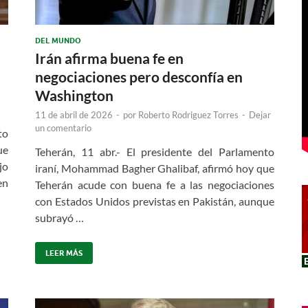
DEL MUNDO
Irán afirma buena fe en
negociaciones pero desconfía en
Washington
11 de abril de 2026
-
por
Roberto Rodriguez Torres
-
Dejar
un comentario
to
ue
Teherán, 11 abr.- El presidente del Parlamento
jo
iraní, Mohammad Bagher Ghalibaf, afirmó hoy que
en
Teherán acude con buena fe a las negociaciones
con Estados Unidos previstas en Pakistán, aunque
subrayó …
LEER MÁS