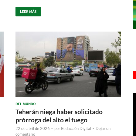
LEER MÁS
DEL MUNDO
Teherán niega haber solicitado
prórroga del alto el fuego
22 de abril de 2026
-
por
Redacción Digital
-
Dejar un
comentario