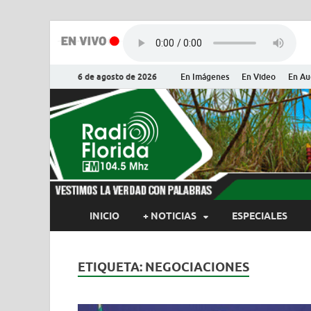
6 de agosto de 2026
En Imágenes
En Video
En Au
Radio Flor
Noticias y Actualidades de Flor
INICIO
+ NOTICIAS
ESPECIALES
ETIQUETA:
NEGOCIACIONES