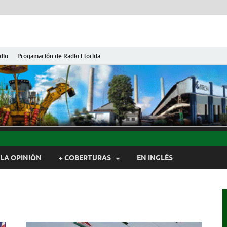
dio
Progamación de Radio Florida
ida de Cuba
ida, Camagüey, Cuba
LA OPINIÓN
+ COBERTURAS
EN INGLÉS