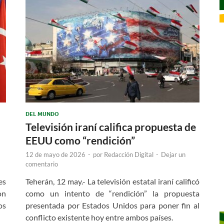
DEL MUNDO
Televisión iraní califica propuesta de
EEUU como “rendición”
12 de mayo de 2026
-
por
Redacción Digital
-
Dejar un
comentario
es
Teherán, 12 may.- La televisión estatal iraní calificó
on
como un intento de “rendición” la propuesta
os
presentada por Estados Unidos para poner fin al
conflicto existente hoy entre ambos países.