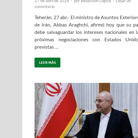
27 de abril de 2026
-
por
Redacción Digital
-
Dejar un
comentario
Teherán, 27 abr.- El ministro de Asuntos Exterior
de Irán, Abbas Araghchi, afirmó hoy que su pa
debe salvaguardar los intereses nacionales en l
próximas negociaciones con Estados Unido
previstas …
LEER MÁS