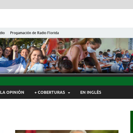
dio
Progamación de Radio Florida
ida de Cuba
ida, Camagüey, Cuba
LA OPINIÓN
+ COBERTURAS
EN INGLÉS