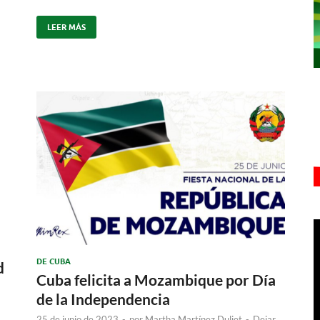
LEER MÁS
DE CUBA
d
Cuba felicita a Mozambique por Día
de la Independencia
25 de junio de 2023
-
por
Martha Martínez Duliet
-
Dejar