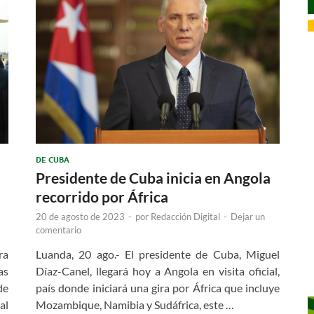
DE CUBA
Presidente de Cuba inicia en Angola
recorrido por África
20 de agosto de 2023
-
por
Redacción Digital
-
Dejar un
comentario
ra
Luanda, 20 ago.- El presidente de Cuba, Miguel
as
Díaz-Canel, llegará hoy a Angola en visita oficial,
de
país donde iniciará una gira por África que incluye
al
Mozambique, Namibia y Sudáfrica, este …