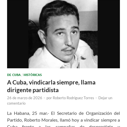
DE CUBA
/
HISTÓRICAS
A Cuba, vindicarla siempre, llama
dirigente partidista
26 de marzo de 2026
-
por
Roberto Rodriguez Torres
-
Dejar un
comentario
La Habana, 25 mar.- El Secretario de Organización del
Partido, Roberto Morales, llamó hoy a vindicar siempre a
Cuba frente a las campañas de desprestigio y