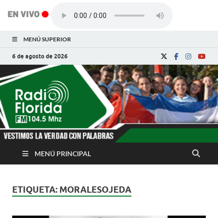
MENÚ SUPERIOR
6 de agosto de 2026
Radio Florida de
Noticias y Actualidades de Florida, Camagüey,
Cuba
Cuba
MENÚ PRINCIPAL
ETIQUETA:
MORALESOJEDA