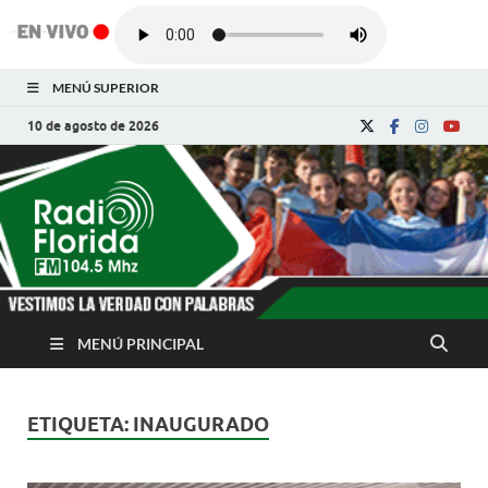
MENÚ SUPERIOR
10 de agosto de 2026
Radio Florida de
Noticias y Actualidades de Florida, Camagüey,
Cuba
Cuba
MENÚ PRINCIPAL
ETIQUETA:
INAUGURADO