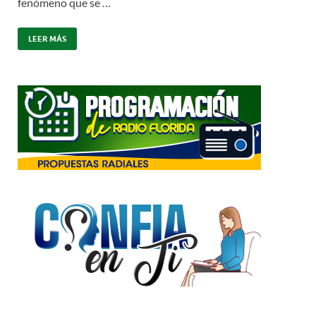
fenómeno que se …
LEER MÁS