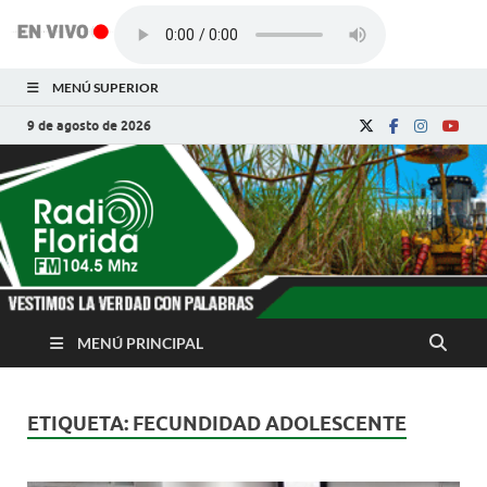
MENÚ SUPERIOR
9 de agosto de 2026
Radio Florida de
Noticias y Actualidades de Florida, Camagüey,
Cuba
Cuba
MENÚ PRINCIPAL
ETIQUETA:
FECUNDIDAD ADOLESCENTE