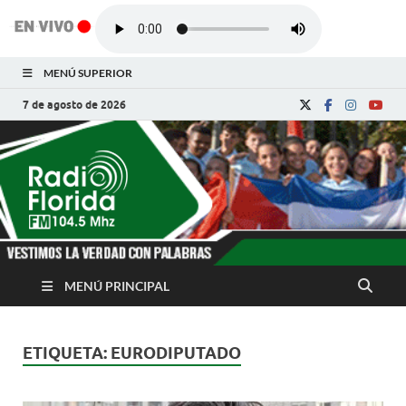
MENÚ SUPERIOR
7 de agosto de 2026
Radio Florida de
Noticias y Actualidades de Florida, Camagüey,
Cuba
Cuba
MENÚ PRINCIPAL
ETIQUETA:
EURODIPUTADO