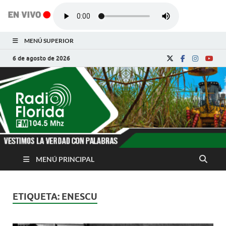
MENÚ SUPERIOR
6 de agosto de 2026
Radio Florida de
Noticias y Actualidades de Florida, Camagüey,
Cuba
Cuba
MENÚ PRINCIPAL
ETIQUETA:
ENESCU