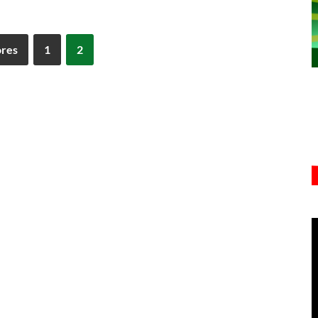
ores
1
2