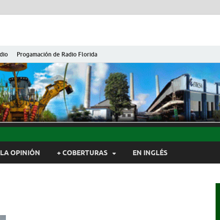
dio
Progamación de Radio Florida
ida de Cuba
ida, Camagüey, Cuba
LA OPINIÓN
+ COBERTURAS
EN INGLÉS