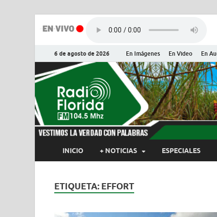
6 de agosto de 2026
En Imágenes
En Video
En Au
Radio Flor
Noticias y Actualidades de Flor
INICIO
+ NOTICIAS
ESPECIALES
ETIQUETA:
EFFORT