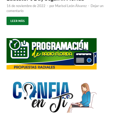
16 de noviembre de 2022
-
por
Marisol León Álvarez
-
Dejar un
comentario
LEER MÁS