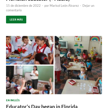
15 de diciembre de 2022
-
por
Marisol León Álvarez
-
Dejar un
comentario
LEER MÁS
EN INGLÉS
Educator’s Day began in Florida