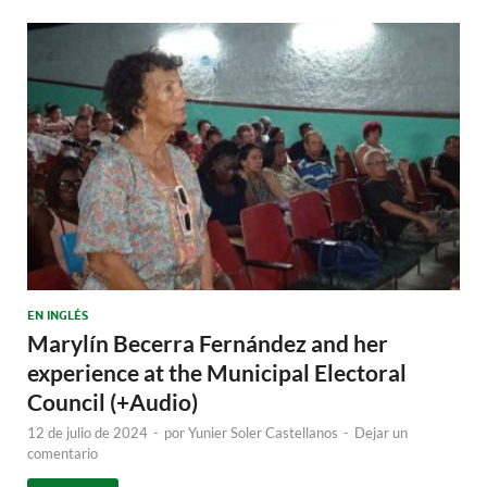
EN INGLÉS
Marylín Becerra Fernández and her
experience at the Municipal Electoral
Council (+Audio)
12 de julio de 2024
-
por
Yunier Soler Castellanos
-
Dejar un
comentario