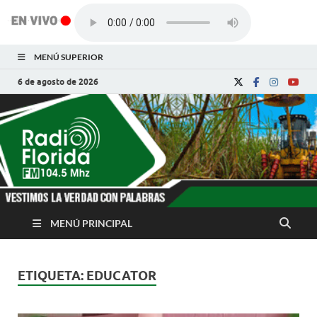
MENÚ SUPERIOR
6 de agosto de 2026
Radio Florida de
Noticias y Actualidades de Florida, Camagüey,
Cuba
Cuba
MENÚ PRINCIPAL
ETIQUETA:
EDUCATOR