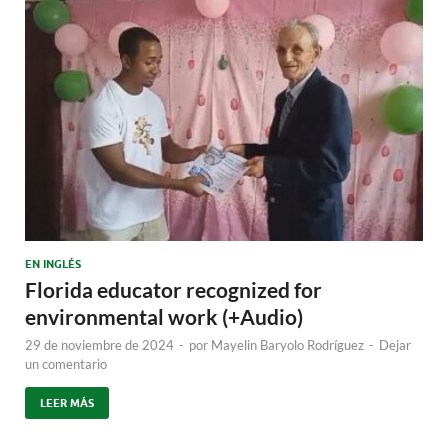
EN INGLÉS
Florida educator recognized for
environmental work (+Audio)
29 de noviembre de 2024
-
por
Mayelin Baryolo Rodríguez
-
Dejar
un comentario
LEER MÁS