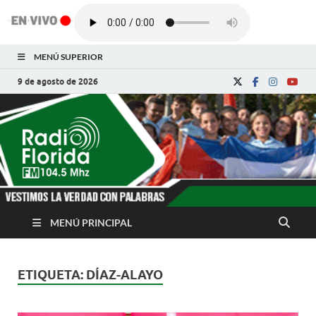
MENÚ SUPERIOR
9 de agosto de 2026
Radio Florida de
Noticias y Actualidades de Florida, Camagüey,
Cuba
Cuba
MENÚ PRINCIPAL
ETIQUETA:
DÍAZ-ALAYO