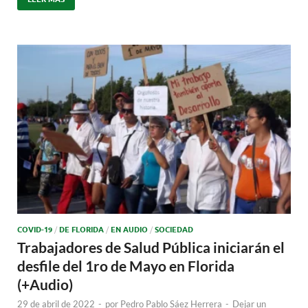
COVID-19
/
DE FLORIDA
/
EN AUDIO
/
SOCIEDAD
Trabajadores de Salud Pública iniciarán el
desfile del 1ro de Mayo en Florida
(+Audio)
29 de abril de 2022
-
por
Pedro Pablo Sáez Herrera
-
Dejar un