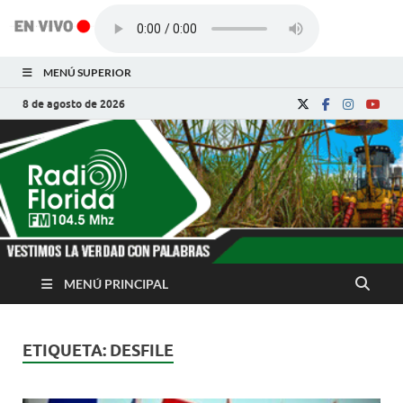
MENÚ SUPERIOR
8 de agosto de 2026
Radio Florida de
Noticias y Actualidades de Florida, Camagüey,
Cuba
Cuba
MENÚ PRINCIPAL
ETIQUETA:
DESFILE