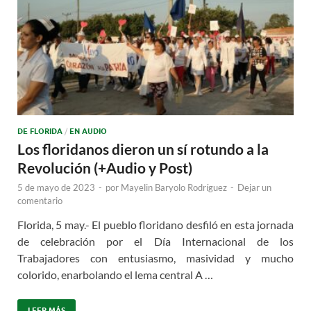
DE FLORIDA
/
EN AUDIO
Los floridanos dieron un sí rotundo a la
Revolución (+Audio y Post)
5 de mayo de 2023
-
por
Mayelin Baryolo Rodríguez
-
Dejar un
comentario
Florida, 5 may.- El pueblo floridano desfiló en esta jornada
de celebración por el Día Internacional de los
Trabajadores con entusiasmo, masividad y mucho
colorido, enarbolando el lema central A …
LEER MÁS