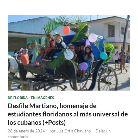
DE FLORIDA
/
EN IMÁGENES
Desfile Martiano, homenaje de
estudiantes floridanos al más universal de
los cubanos (+Posts)
28 de enero de 2024
-
por
Luis Ortiz Chaviano
-
Dejar un
comentario