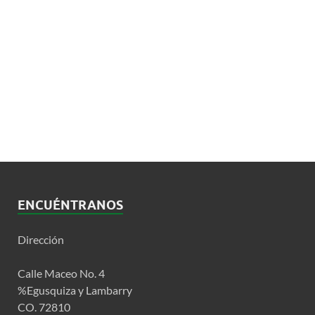
ENCUÉNTRANOS
Dirección
Calle Maceo No. 4
%Egusquiza y Lambarry
CO. 72810