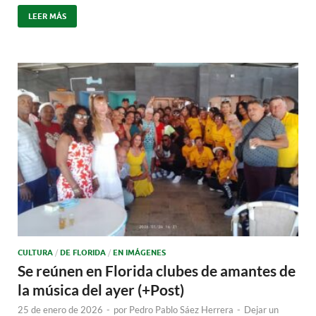
LEER MÁS
CULTURA
/
DE FLORIDA
/
EN IMÁGENES
Se reúnen en Florida clubes de amantes de
la música del ayer (+Post)
25 de enero de 2026
-
por
Pedro Pablo Sáez Herrera
-
Dejar un