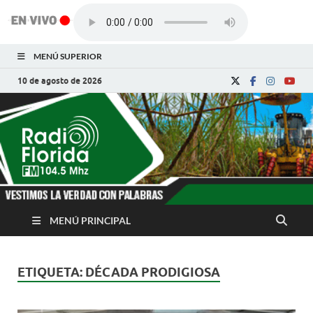
MENÚ SUPERIOR
10 de agosto de 2026
Radio Florida de
Noticias y Actualidades de Florida, Camagüey,
Cuba
Cuba
MENÚ PRINCIPAL
ETIQUETA:
DÉCADA PRODIGIOSA