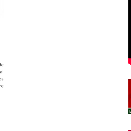
de
al
os
re