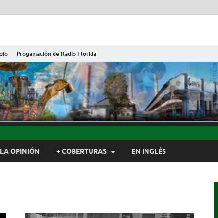
dio
Progamación de Radio Florida
ida de Cuba
ida, Camagüey, Cuba
LA OPINIÓN
+ COBERTURAS
EN INGLÉS