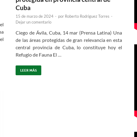
Cuba
15 de marzo de 2024
-
por
Roberto Rodriguez Torres
-
Dejar un comentario
el
pa
Ciego de Ávila, Cuba, 14 mar (Prensa Latina) Una
el
de las áreas protegidas de gran relevancia en esta
central provincia de Cuba, lo constituye hoy el
Refugio de Fauna El …
LEER MÁS