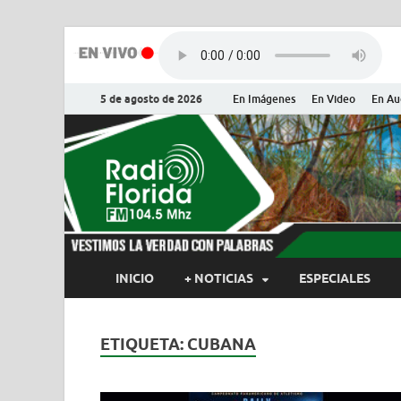
5 de agosto de 2026
En Imágenes
En Video
En Au
Radio Flor
Noticias y Actualidades de Flor
INICIO
+ NOTICIAS
ESPECIALES
ETIQUETA:
CUBANA