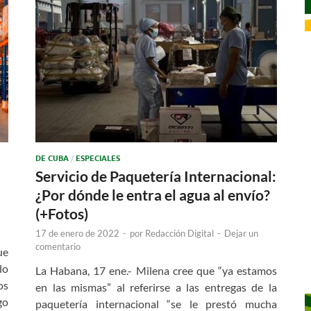
DE CUBA
/
ESPECIALES
Servicio de Paquetería Internacional:
¿Por dónde le entra el agua al envío?
(+Fotos)
17 de enero de 2022
-
por
Redacción Digital
-
Dejar un
comentario
ue
lo
La Habana, 17 ene.- Milena cree que “ya estamos
os
en las mismas” al referirse a las entregas de la
go
paquetería internacional “se le prestó mucha