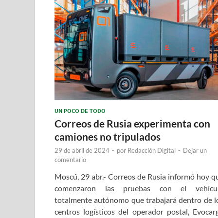
UN POCO DE TODO
Correos de Rusia experimenta con
camiones no tripulados
29 de abril de 2024
-
por
Redacción Digital
-
Dejar un
comentario
Moscú, 29 abr.- Correos de Rusia informó hoy q
comenzaron las pruebas con el vehícu
totalmente autónomo que trabajará dentro de l
centros logísticos del operador postal, Evocar