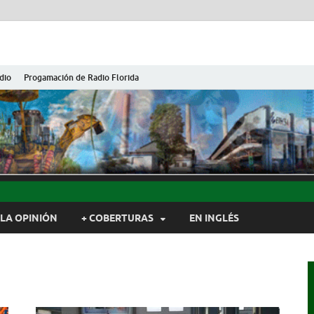
dio
Progamación de Radio Florida
ida de Cuba
ida, Camagüey, Cuba
LA OPINIÓN
+ COBERTURAS
EN INGLÉS