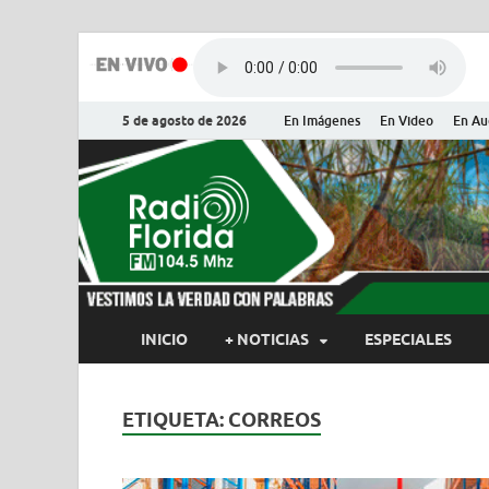
5 de agosto de 2026
En Imágenes
En Video
En Au
Radio Flor
Noticias y Actualidades de Flor
INICIO
+ NOTICIAS
ESPECIALES
ETIQUETA:
CORREOS