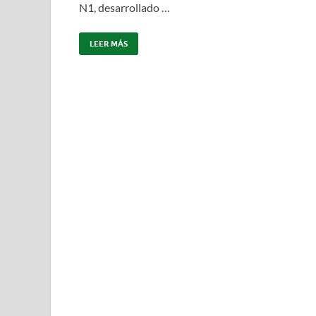
N1, desarrollado …
LEER MÁS