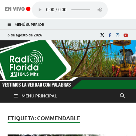
MENÚ SUPERIOR
6 de agosto de 2026
Radio Florida de
Noticias y Actualidades de Florida, Camagüey,
Cuba
Cuba
MENÚ PRINCIPAL
ETIQUETA:
COMMENDABLE