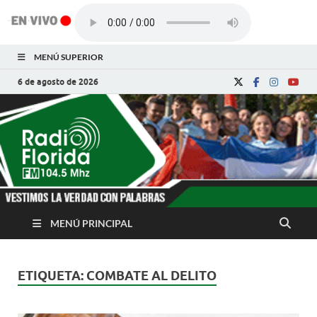
MENÚ SUPERIOR
6 de agosto de 2026
Radio Florida de
Noticias y Actualidades de Florida, Camagüey,
Cuba
Cuba
MENÚ PRINCIPAL
ETIQUETA:
COMBATE AL DELITO