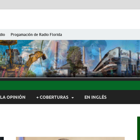
dio
Progamación de Radio Florida
ida de Cuba
ida, Camagüey, Cuba
LA OPINIÓN
+ COBERTURAS
EN INGLÉS