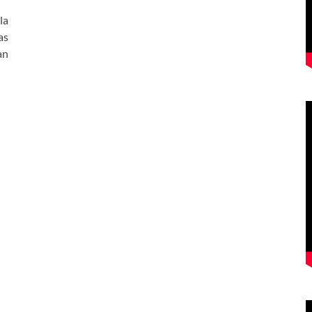
la
as
an