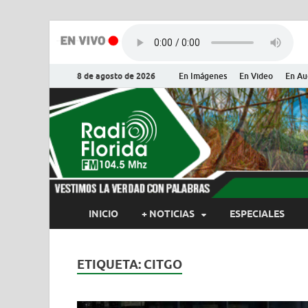
8 de agosto de 2026
En Imágenes
En Video
En Au
Radio Flor
Noticias y Actualidades de Flor
INICIO
+ NOTICIAS
ESPECIALES
ETIQUETA:
CITGO