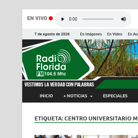
7 de agosto de 2026
En Imágenes
En Video
En Au
Radio Flor
Noticias y Actualidades de Flor
INICIO
+ NOTICIAS
ESPECIALES
ETIQUETA:
CENTRO UNIVERSITARIO M