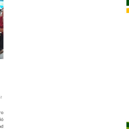
ez
ro
ió
ad