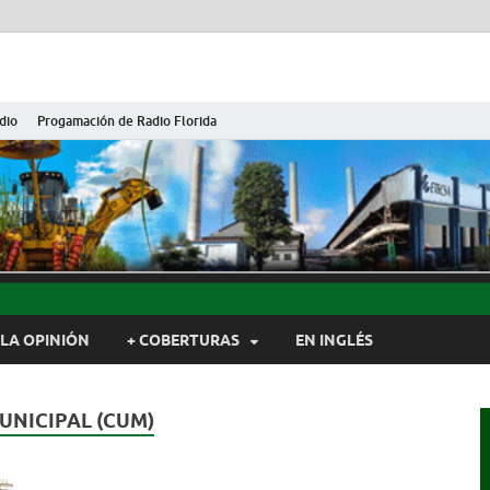
dio
Progamación de Radio Florida
ida de Cuba
ida, Camagüey, Cuba
LA OPINIÓN
+ COBERTURAS
EN INGLÉS
UNICIPAL (CUM)