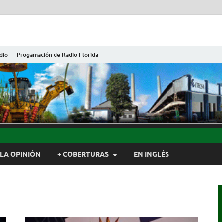
dio
Progamación de Radio Florida
ida de Cuba
ida, Camagüey, Cuba
LA OPINIÓN
+ COBERTURAS
EN INGLÉS