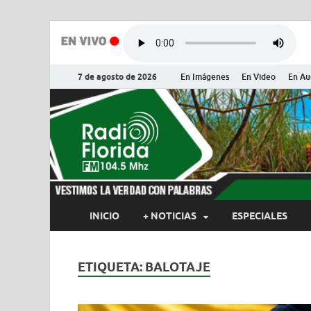
7 de agosto de 2026
En Imágenes
En Video
En Au
Radio Flor
Noticias y Actualidades de Flor
INICIO
+ NOTICIAS
ESPECIALES
ETIQUETA:
BALOTAJE