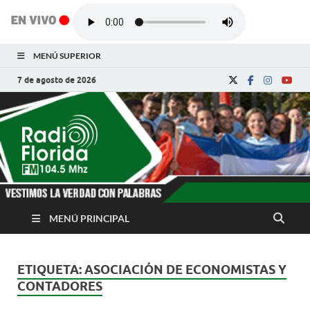
MENÚ SUPERIOR
7 de agosto de 2026
Radio Florida de
Noticias y Actualidades de Florida, Camagüey,
Cuba
Cuba
MENÚ PRINCIPAL
ETIQUETA:
ASOCIACIÓN DE ECONOMISTAS Y
CONTADORES