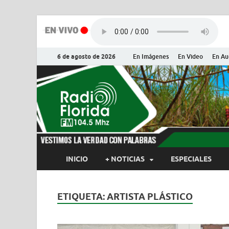
6 de agosto de 2026
En Imágenes
En Video
En Au
Radio Flor
Noticias y Actualidades de Flor
INICIO
+ NOTICIAS
ESPECIALES
ETIQUETA:
ARTISTA PLÁSTICO