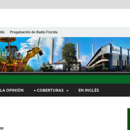
dio
Progamación de Radio Florida
ida de Cuba
ida, Camagüey, Cuba
LA OPINIÓN
+ COBERTURAS
EN INGLÉS