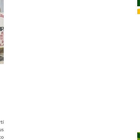
tí
us
co