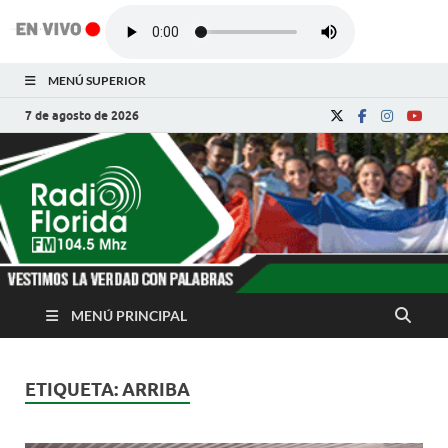
MENÚ SUPERIOR
7 de agosto de 2026
Radio Florida de
Noticias y Actualidades de Florida, Camagüey,
Cuba
Cuba
MENÚ PRINCIPAL
ETIQUETA:
ARRIBA