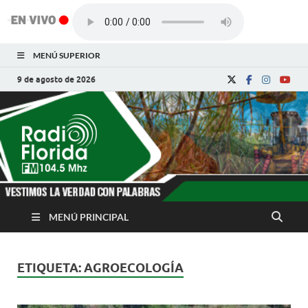
MENÚ SUPERIOR
9 de agosto de 2026
Radio Florida de
Noticias y Actualidades de Florida, Camagüey,
Cuba
Cuba
MENÚ PRINCIPAL
ETIQUETA:
AGROECOLOGÍA