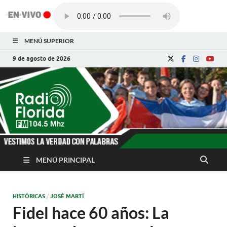
MENÚ SUPERIOR
9 de agosto de 2026
Radio Florida de
Noticias y Actualidades de Florida, Camagüey,
Cuba
Cuba
MENÚ PRINCIPAL
HISTÓRICAS
/
JOSÉ MARTÍ
Fidel hace 60 años: La