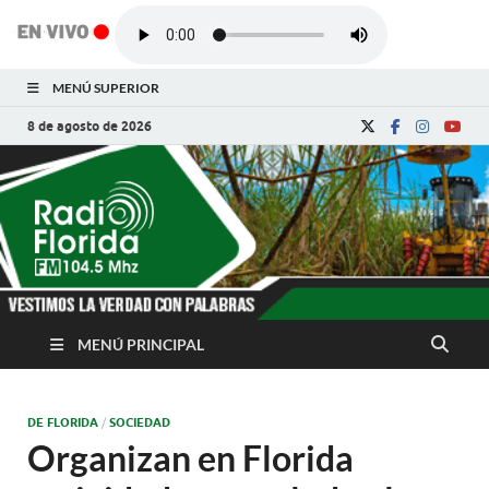
MENÚ SUPERIOR
8 de agosto de 2026
Radio Florida de
Noticias y Actualidades de Florida, Camagüey,
Cuba
Cuba
MENÚ PRINCIPAL
DE FLORIDA
/
SOCIEDAD
Organizan en Florida