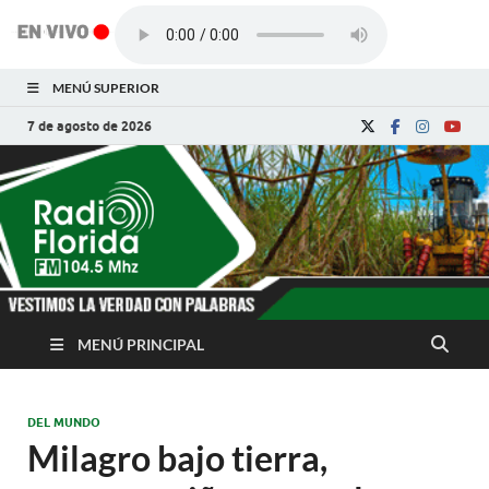
MENÚ SUPERIOR
7 de agosto de 2026
Radio Florida de
Noticias y Actualidades de Florida, Camagüey,
Cuba
Cuba
MENÚ PRINCIPAL
DEL MUNDO
Milagro bajo tierra,