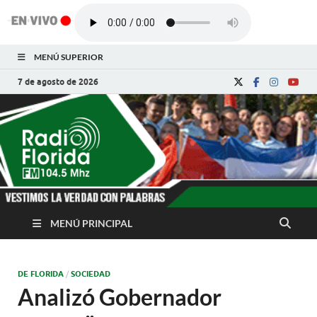
MENÚ SUPERIOR
7 de agosto de 2026
Radio Florida de
Noticias y Actualidades de Florida, Camagüey,
Cuba
Cuba
MENÚ PRINCIPAL
DE FLORIDA
/
SOCIEDAD
Analizó Gobernador