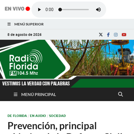
MENÚ SUPERIOR
8 de agosto de 2026
Radio Florida de
Noticias y Actualidades de Florida, Camagüey,
Cuba
Cuba
MENÚ PRINCIPAL
DE FLORIDA
/
EN AUDIO
/
SOCIEDAD
Prevención, principal