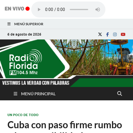
MENÚ SUPERIOR
6 de agosto de 2026
Radio Florida de
Noticias y Actualidades de Florida, Camagüey,
Cuba
Cuba
MENÚ PRINCIPAL
UN POCO DE TODO
Cuba con paso firme rumbo